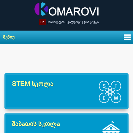
En
|
სიახლეები
|
გალერეა
|
კონტაქტი
ᲛᲔᲜᲘᲣ
STEM სკოლა
შაბათის სკოლა