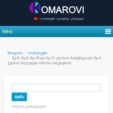
En
|
სიახლეები
|
გალერეა
|
კონტაქტი
ᲛᲔᲜᲘᲣ
მთავარი
სიახლეები
მე-8, მე-9, მე-10 და მე-11 კლასის მათემატიკის მე-4
ქვიზის ბილეთები სწორი პასუხებით!
ძებნა
ᲑᲝᲚᲝᲡ ᲓᲐᲛᲐᲢᲔᲑᲣᲚᲘ