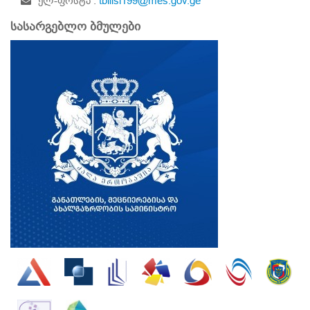
ელ-ფოსტა :
tbilisi199@mes.gov.ge
სასარგებლო ბმულები